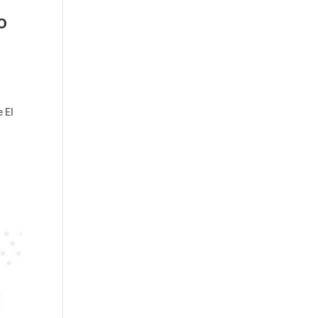
o
 El